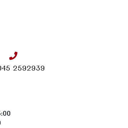
045 2592939
3:00
O